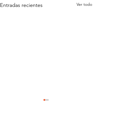
Ver todo
Entradas recientes
Te lo digo, Colombia,
para que oigas,
México
Comentarios
"México aún no está cerca de