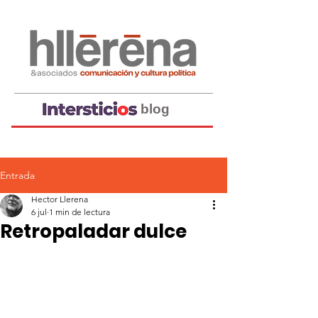
blog
Entrada
Hector Llerena
6 jul
1 min de lectura
Retropaladar dulce